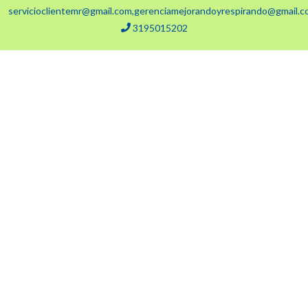
servicioclientemr@gmail.com,gerenciamejorandoyrespirando@gmail.
3195015202