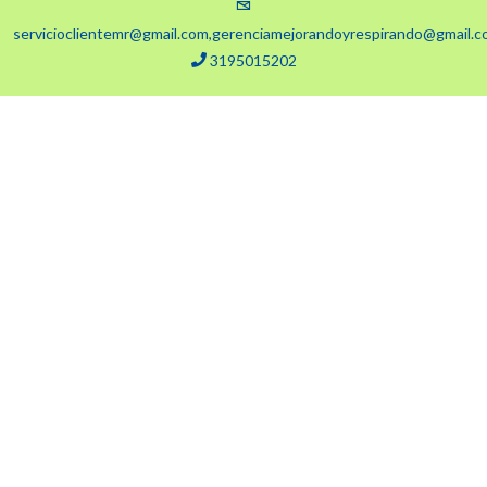
servicioclientemr@gmail.com,gerenciamejorandoyrespirando@gmail.
3195015202