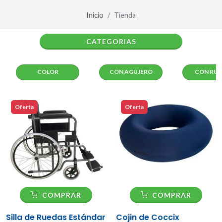
Inicio
Tienda
CATEGORIAS
COLOR
CON AGUJERO
CON RUE
Oferta
Oferta
COMPRAR
COMPRAR
Silla de Ruedas Estándar
Cojin de Coccix