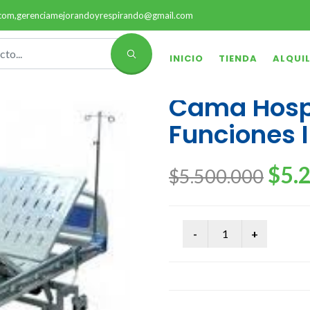
.com,gerenciamejorandoyrespirando@gmail.com
INICIO
TIENDA
ALQUI
Cama Hospit
Funciones 
$5.
$5.500.000