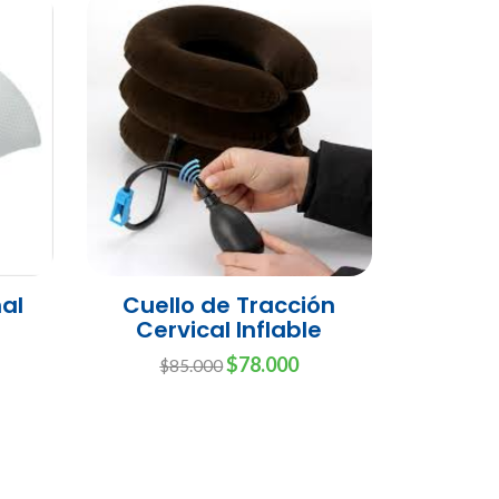
nal
Cuello de Tracción
Inmovi
Cervical Inflable
$78.000
$85.000
$6