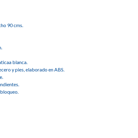
cho 90 cms.
m.
aticaa blanca.
cero y pies, elaborado en ABS.
e.
ndientes.
n bloqueo.