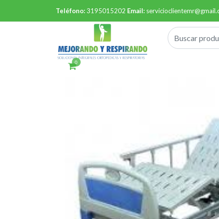
Teléfono:
3195015202
Email:
servicioclientemr@gmail
0