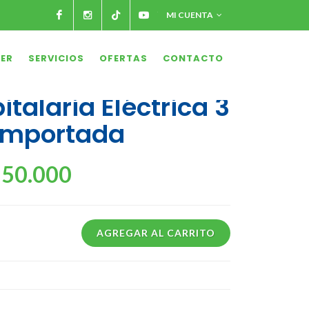
Facebook
Instagram
Tiktok
Youtube
MI CUENTA
LER
SERVICIOS
OFERTAS
CONTACTO
alaria Eléctrica 3
Importada
250.000
AGREGAR AL CARRITO