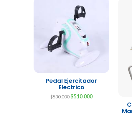
Pedal Ejercitador
Electrico
$510.000
$530.000
C
Man