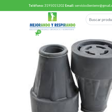
Teléfono:
3195015202
Email:
servicioclientemr@gmail
0