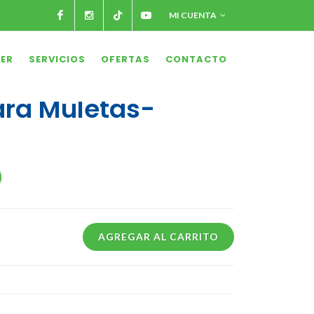
Facebook
Instagram
Tiktok
Youtube
MI CUENTA
LER
SERVICIOS
OFERTAS
CONTACTO
ra Muletas-
0
AGREGAR AL CARRITO