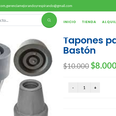
.com,gerenciamejorandoyrespirando@gmail.com
INICIO
TIENDA
ALQUI
Tapones pa
Bastón
$8.00
$10.000